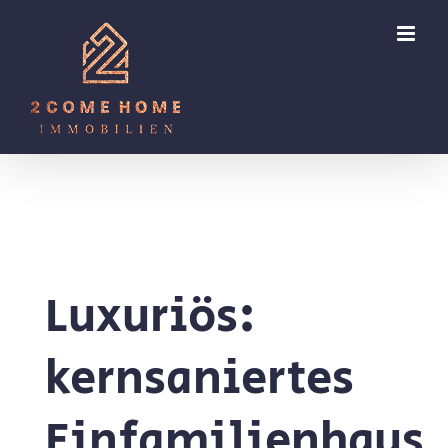
Zum
Inhalt
springen
Luxuriös:
kernsaniertes
Einfamilienhaus