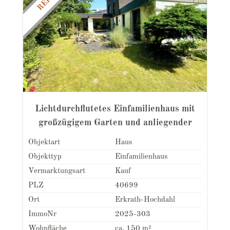
Lichtdurchflutetes Einfamilienhaus mit
großzügigem Garten und anliegender
Garage
Objektart
Haus
Objekttyp
Einfamilienhaus
Vermarktungsart
Kauf
PLZ
40699
Ort
Erkrath-Hochdahl
ImmoNr
2025-303
Wohnfläche
ca. 150 m²