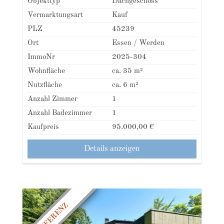
Objekttyp
Dachgeschoss
Vermarktungsart
Kauf
PLZ
45239
Ort
Essen / Werden
ImmoNr
2025-304
Wohnfläche
ca. 35 m²
Nutzfläche
ca. 6 m²
Anzahl Zimmer
1
Anzahl Badezimmer
1
Kaufpreis
95.000,00 €
Details anzeigen
REFERENZ