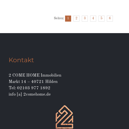
Seiten:
1
2
3
4
5
6
Kontakt
2 COME HOME Immobilien
Markt 14 – 40721 Hilden
Tel: 02103 977 1892
info [a] 2comehome.de