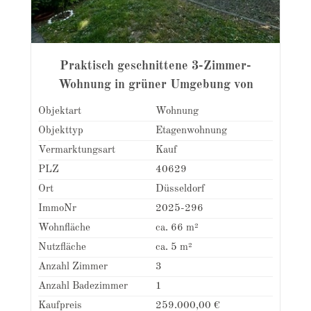
Praktisch geschnittene 3-Zimmer-
Wohnung in grüner Umgebung von
Düsseldorf-Ludenberg
Objektart
Wohnung
Objekttyp
Etagenwohnung
Vermarktungsart
Kauf
PLZ
40629
Ort
Düsseldorf
ImmoNr
2025-296
Wohnfläche
ca. 66 m²
Nutzfläche
ca. 5 m²
Anzahl Zimmer
3
Anzahl Badezimmer
1
Kaufpreis
259.000,00 €