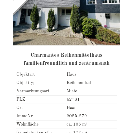
Charmantes Reihenmittelhaus
familienfreundlich und zentrumsnah
Objektart
Haus
Objekttyp
Reihenmittel
Vermarktungsart
Miete
PLZ
42781
Ort
Haan
ImmoNr
2025-279
Wohnfläche
ca. 106 m²
Grundstücksgröße
ca. 177 m²