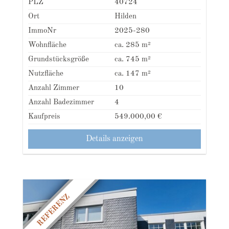
PLZ
40724
Ort
Hilden
ImmoNr
2025-280
Wohnfläche
ca. 285 m²
Grundstücksgröße
ca. 745 m²
Nutzfläche
ca. 147 m²
Anzahl Zimmer
10
Anzahl Badezimmer
4
Kaufpreis
549.000,00 €
Details anzeigen
REFERENZ