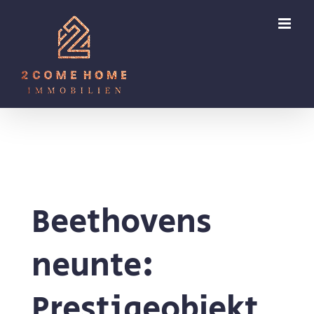
Zum
Inhalt
springen
Beethovens
neunte:
Prestigeobjekt