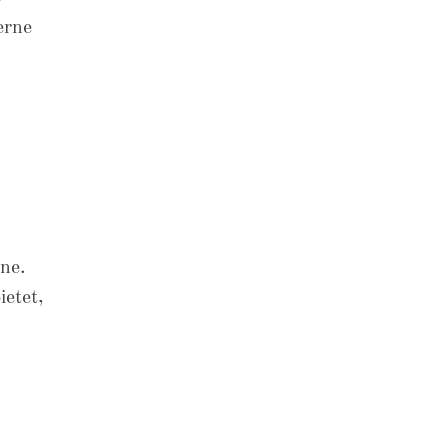
erne
ne.
etet,