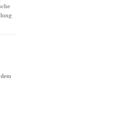
sche
olung
t dem