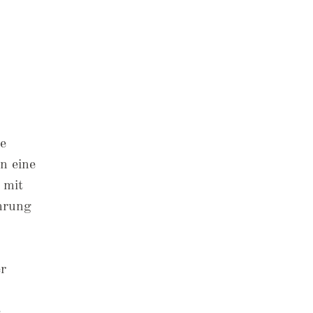
e
n eine
 mit
hrung
er
e