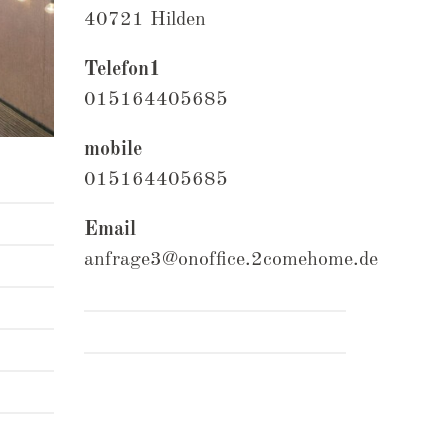
40721 Hilden
Telefon1
015164405685
mobile
015164405685
Email
anfrage3@onoffice.2comehome.de