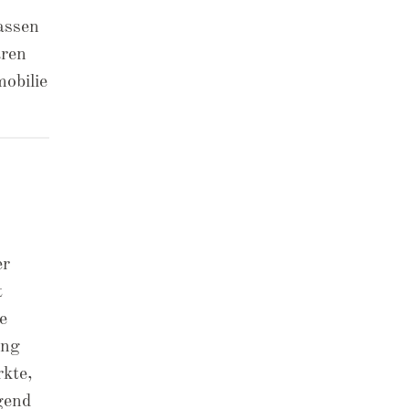
assen
aren
obilie
er
t
e
ung
kte,
gend