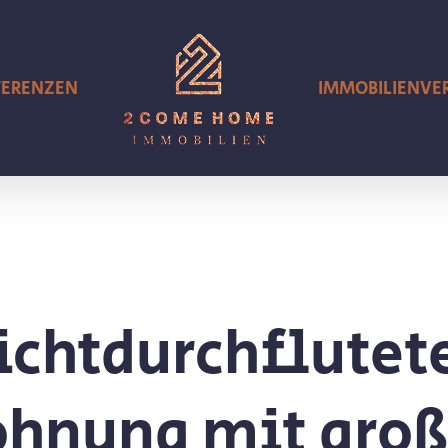
FERENZEN
IMMOBILIENV
ichtdurchflutete
nung mit groß